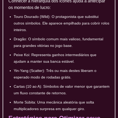
Conhecer a hierarquia dos ícones ajuda a antecipar
os momentos de lucro:
Touro Dourado (Wild): O protagonista que substitui
outros símbolos. Ele aparece empilhado para cobrir rolos
inteiros.
Dragão: O símbolo comum mais valioso, fundamental
para grandes vitórias no jogo base.
Peixe Koi: Representa ganhos intermediários que
ajudam a manter sua banca estável.
Yin-Yang (Scatter): Três ou mais destes liberam o
esperado modo de rodadas grátis.
Cartas (10 ao A): Símbolos de valor menor que garantem
um fluxo constante de retornos.
Morte Súbita: Uma mecânica aleatória que solta
multiplicadores surpresa em qualquer giro.