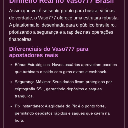
Dinheiro Real no Vaso777 Brasil
Assim que você se sentir pronto para buscar vitórias
de verdade, o Vaso777 oferece uma estrutura robusta.
A plataforma foi desenhada para o público brasileiro,
priorizando a segurança e a rapidez nas operações
financeiras.
Diferenciais do Vaso777 para
apostadores reais
Bônus Estratégicos: Novos usuários aproveitam pacotes
que turbinam o saldo com giros extras e cashback.
Segurança Máxima: Seus dados ficam protegidos por
criptografia SSL, garantindo depósitos e saques
tranquilos.
Pix Instantâneo: A agilidade do Pix é o ponto forte,
permitindo depósitos rápidos e saques que caem na
hora.