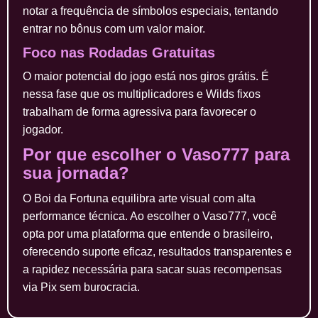
notar a frequência de símbolos especiais, tentando
entrar no bônus com um valor maior.
Foco nas Rodadas Gratuitas
O maior potencial do jogo está nos giros grátis. É
nessa fase que os multiplicadores e Wilds fixos
trabalham de forma agressiva para favorecer o
jogador.
Por que escolher o Vaso777 para
sua jornada?
O Boi da Fortuna equilibra arte visual com alta
performance técnica. Ao escolher o Vaso777, você
opta por uma plataforma que entende o brasileiro,
oferecendo suporte eficaz, resultados transparentes e
a rapidez necessária para sacar suas recompensas
via Pix sem burocracia.