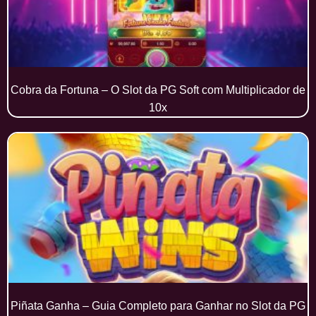
Cobra da Fortuna – O Slot da PG Soft com Multiplicador de
10x
Piñata Ganha – Guia Completo para Ganhar no Slot da PG