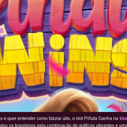
 e quer entender como faturar alto, o slot Piñata Ganha na
Va
tou os brasileiros pela combinação de gráficos vibrantes e u