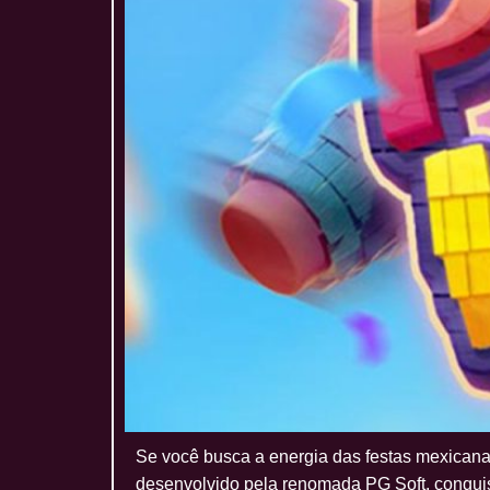
Se você busca a energia das festas mexicanas
desenvolvido pela renomada PG Soft, conquis