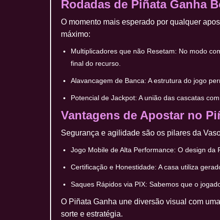
Rodadas de Piñata Ganha Bô
O momento mais esperado por qualquer apostad
máximo:
Multiplicadores que não Resetam: No modo comum
final do recurso.
Alavancagem de Banca: A estrutura do jogo permi
Potencial de Jackpot: A união das cascatas com 
Vantagens de Apostar no Pi
Segurança e agilidade são os pilares da Vaso
Jogo Mobile de Alta Performance: O design da P
Certificação e Honestidade: A casa utiliza gera
Saques Rápidos via PIX: Sabemos que o jogador 
O Piñata Ganha une diversão visual com uma 
sorte e estratégia.