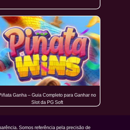
Piñata Ganha – Guia Completo para Ganhar no
Slot da PG Soft
nsparência. Somos referência pela precisão de