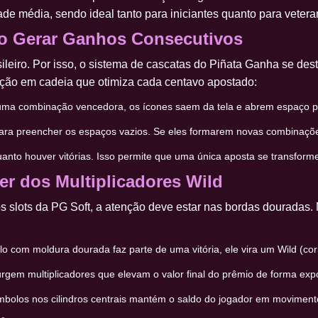
dade média, sendo ideal tanto para iniciantes quanto para veter
o Gerar Ganhos Consecutivos
ileiro. Por isso, o sistema de cascatas do Piñata Ganha se des
eação em cadeia que otimiza cada centavo apostado:
uma combinação vencedora, os ícones saem da tela e abrem espaço p
ra preencher os espaços vazios. Se eles formarem novas combinaçõe
quanto houver vitórias. Isso permite que uma única aposta se transf
r dos Multiplicadores Wild
 slots da PG Soft, a atenção deve estar nas bordas douradas.
com moldura dourada faz parte de uma vitória, ele vira um Wild (cor
urgem multiplicadores que elevam o valor final do prêmio de forma exp
símbolos nos cilindros centrais mantém o saldo do jogador em moviment