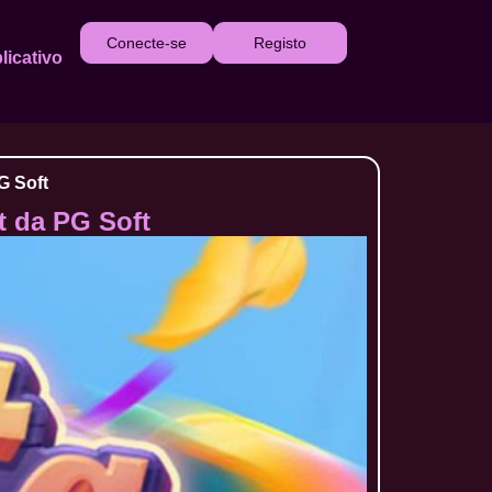
Conecte-se
Registo
licativo
G Soft
t da PG Soft