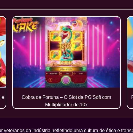
 e
Cobra da Fortuna – O Slot da PG Soft com
Multiplicador de 10x
r veteranos da indústria, refletindo uma cultura de ética e tra