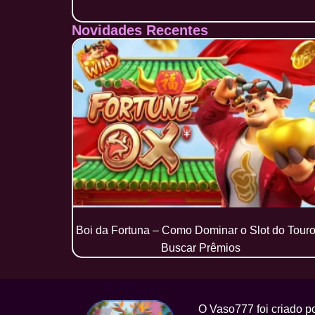
Novidades Recentes
Boi da Fortuna – Como Dominar o Slot do Touro
Buscar Prêmios
O Vaso777 foi criado po